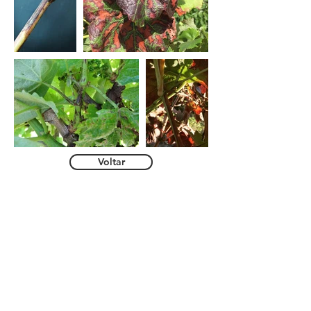
Voltar
​​R. D. João de Castro, 12 Loja
2950-206
Palmela
Portugal
09:00H - 12:30H
14:00H - 17:30H