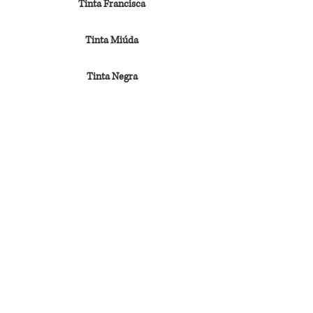
Tinta Francisca
Tinta Miúda
Tinta Negra
Tinto Cão
Touriga Franca
Touriga Nacional
Trincadeira
Vinhão
Voltar