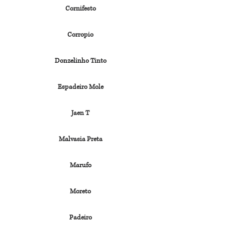
Cornifesto
Corropio
Donzelinho Tinto
Espadeiro Mole
Jaen T
Malvasia Preta
Marufo
Moreto
Padeiro