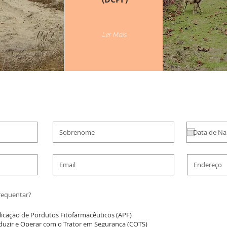
Ler Mais
requentar?
licação de Pordutos Fitofarmacêuticos (APF)
uzir e Operar com o Trator em Segurança (COTS)