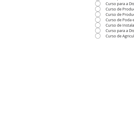
Curso para a Di
Curso de Produ
Curso de Produ
Curso de Poda 
Curso de Instal
Curso para a Di
Curso de Agricu
​​R. D. João de Cas
2950-206 Palmela
Portugal
09:00H - 12:30H
14:00H - 17:30H