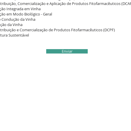
stribuição, Comercialização e Aplicação de Produtos Fitofarmacêuticos (DCA
ção Integrada em Vinha
ção em Modo Biológico - Geral
e Condução da Vinha
ação da Vinha
stribuição e Comercialização de Produtos Fitofarmacêuticos (DCPF)
ltura Sustentável
Enviar
tro, 12 Loja
(+351) 212 353 547
geral@av
Webmaster Lo
© 2021 by AVI