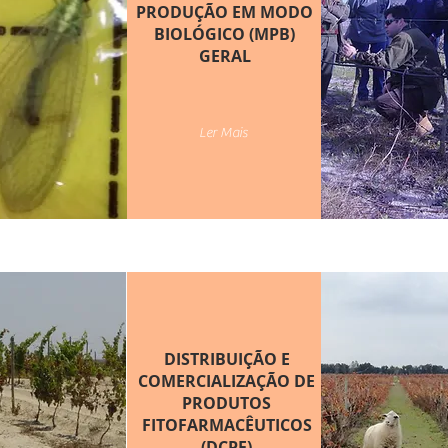
PRODUÇÃO EM MODO
BIOLÓGICO (MPB)
GERAL
Ler Mais
DISTRIBUIÇÃO E
COMERCIALIZAÇÃO DE
PRODUTOS
FITOFARMACÊUTICOS
(DCPF)